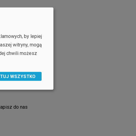
rtnerem
klamowych, by lepiej
naszej witryny, mogą
 szkoleń na temat
dej chwili możesz
wiązań, zaproponujemy
ie i pełne wsparcie
rona ponad 2000
TUJ WSZYSTKO
j firmy rozsianych po
apisz do nas